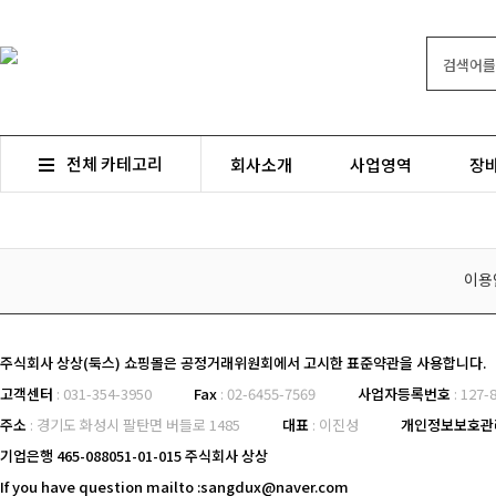
전체 카테고리
회사소개
사업영역
장
이용
주식회사 상상(둑스) 쇼핑몰은 공정거래위원회에서 고시한 표준약관을 사용합니다.
고객센터
: 031-354-3950
Fax
: 02-6455-7569
사업자등록번호
: 127
주소
: 경기도 화성시 팔탄면 버들로 1485
대표
: 이진성
개인정보보호
기업은행 465-088051-01-015 주식회사 상상
If you have question mailto :sangdux@naver.com