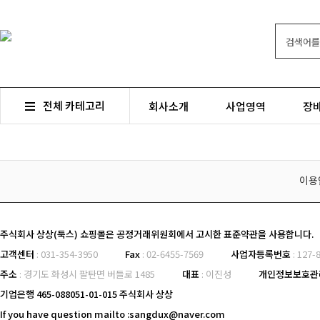
전체 카테고리
회사소개
사업영역
장
이용
주식회사 상상(둑스) 쇼핑몰은 공정거래위원회에서 고시한 표준약관을 사용합니다.
고객센터
: 031-354-3950
Fax
: 02-6455-7569
사업자등록번호
: 127
주소
: 경기도 화성시 팔탄면 버들로 1485
대표
: 이진성
개인정보보호
기업은행 465-088051-01-015 주식회사 상상
If you have question mailto :sangdux@naver.com