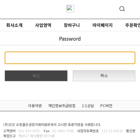
회사소개
사업영역
장바구니
마이페이지
주문확
Password
취소
확인
이용약관
개인정보취급방침
1:1상담
PC버전
(주)상상 쇼핑몰은공정거래위원회에서 고시한 표준약관을 사용합니다.
고객센터
: 031-354-3950
Fax
: 02-6455-7569
사업자등록번호
: 113-22-06210
통신판
매업신고
: 제2017-화성팔탄-0074호